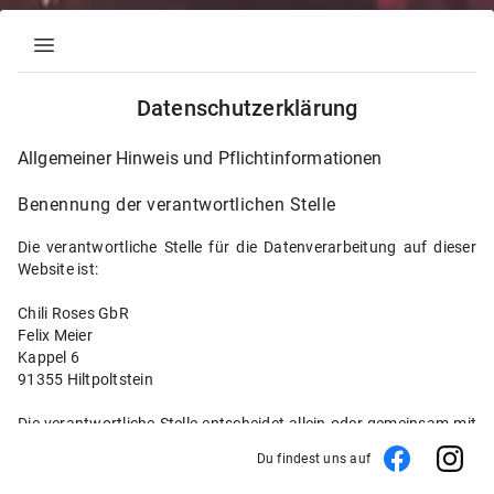
menu
Datenschutzerklärung
Allgemeiner Hinweis und Pflichtinformationen
Benennung der verantwortlichen Stelle
Die verantwortliche Stelle für die Datenverarbeitung auf dieser
Website ist:
Chili Roses GbR
Felix Meier
Kappel 6
91355 Hiltpoltstein
Die verantwortliche Stelle entscheidet allein oder gemeinsam mit
anderen über die Zwecke und Mittel der Verarbeitung von
Du findest uns auf
personenbezogenen Daten (z.B. Namen, Kontaktdaten o. Ä.).