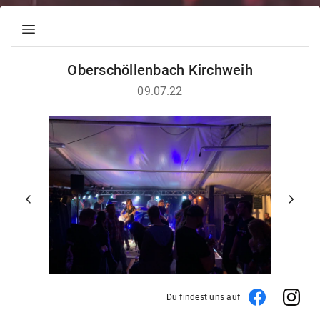
menu
Oberschöllenbach Kirchweih
09.07.22
chevron_left
chevron_right
Du findest uns auf
1 von 2