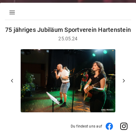
menu
75 jähriges Jubiläum Sportverein Hartenstein
25.05.24
chevron_left
chevron_right
1 von 2
Du findest uns auf